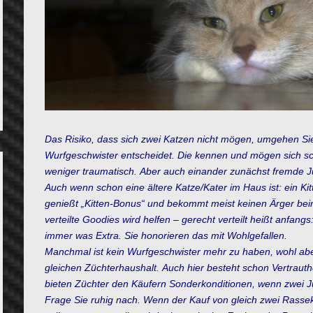
Das Risiko, dass sich zwei Katzen nicht mögen, umgehen Si
Wurfgeschwister entscheidet. Die kennen und mögen sich s
weniger traumatisch.
Aber auch einander zunächst fremde J
Auch wenn schon eine ältere Katze/Kater im Haus ist: ein Kit
genießt „Kitten-Bonus“ und bekommt meist keinen Ärger beim 
verteilte Goodies wird helfen – gerecht verteilt heißt anfang
immer was Extra. Sie honorieren das mit Wohlgefallen.
Manchmal ist kein Wurfgeschwister mehr zu haben, wohl abe
gleichen Züchterhaushalt. Auch hier besteht schon Vertrauth
bieten Züchter den Käufern Sonderkonditionen, wenn zwei 
Frage Sie ruhig nach. Wenn der Kauf von gleich zwei Rasseka