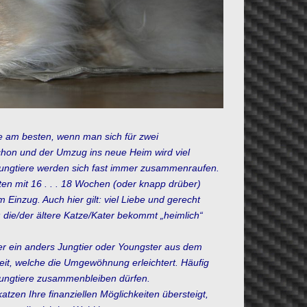
e am besten, wenn man sich für zwei
chon und der Umzug ins neue Heim wird viel
ungtiere werden sich fast immer zusammenraufen.
ten mit 16 . . . 18 Wochen (oder knapp drüber)
Einzug. Auch hier gilt: viel Liebe und gerecht
s: die/der ältere Katze/Kater bekommt „heimlich“
r ein anders Jungtier oder Youngster aus dem
eit, welche die Umgewöhnung erleichtert. Häufig
Jungtiere zusammenbleiben dürfen.
tzen Ihre finanziellen Möglichkeiten übersteigt,