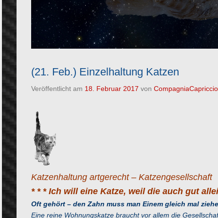
(21. Feb.) Einzelhaltung Katzen
Veröffentlicht am
18. Februar 2017
von
CompagniaCapriccio
Katzenhaltung artgerecht – Katzengesellschaft
* * * Ich will eine Katze, weil die auch gut all
Oft gehört – den Zahn muss man Einem gleich mal zieh
Eine reine Wohnungskatze braucht vor allem die Gesellschaf