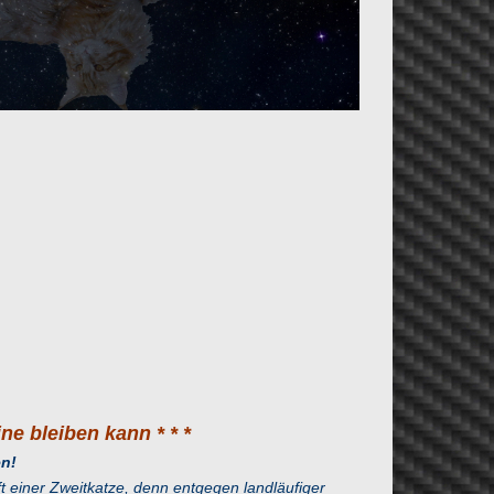
eine bleiben kann * * *
en!
t einer Zweitkatze, denn entgegen landläufiger