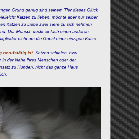
ngen Grund genug sind seinem Tier dieses Glück
vielleicht Katzen zu lieben, möchte aber nur selber
 den Katzen zu Liebe zwei Tiere zu sich nehmen
sind. Der Mensch deckt einfach einen anderen
glieder nicht um die Gunst einer einzigen Katze
berufstätig ist.
Katzen schlafen, bzw.
r in der Nähe ihres Menschen oder der
gensatz zu Hunden, nicht das ganze Haus
ich.