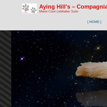
Aying Hill's – Compagni
Maine Coon Liebhaber Suite
[ HOME ]
Primärmenü
Zum Inhalt sp