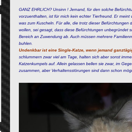
GANZ EHRLICH? Unsinn ! Jemand, für den solche Befürchtu
vorzuenthalten, ist für mich kein echter Tierfreund. Er meint 
was zum Kuscheln. Für alle, die trotz dieser Befürchtungen
wollen, sei gesagt, dass diese Befürchtungen unbegründet 
Bereich an Zuwendung ab. Auch müssen mehrere Familienmit
buhlen.
Undenkbar ist eine Single-Katze, wenn jemand ganztägig 
schlummern zwar viel am Tage, halten sich aber sonst imme
Katzenkumpels auf.
Allein gelassen bellen sie zwar, im Ge
zusammen, aber Verhaltensstörungen sind dann schon mögl