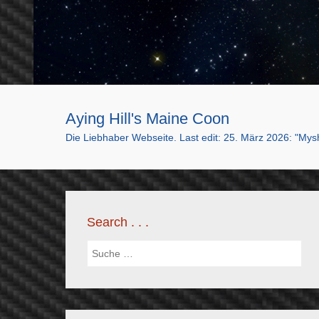
Aying Hill's Maine Coon
Die Liebhaber Webseite. Last edit: 25. März 2026:
Search . . .
Suchen