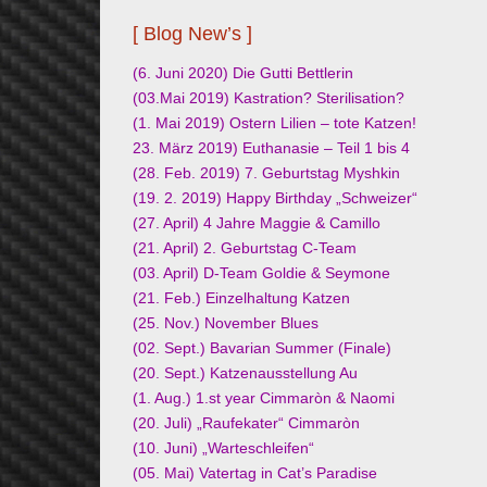
[ Blog New’s ]
(6. Juni 2020) Die Gutti Bettlerin
(03.Mai 2019) Kastration? Sterilisation?
(1. Mai 2019) Ostern Lilien – tote Katzen!
23. März 2019) Euthanasie – Teil 1 bis 4
(28. Feb. 2019) 7. Geburtstag Myshkin
(19. 2. 2019) Happy Birthday „Schweizer“
(27. April) 4 Jahre Maggie & Camillo
(21. April) 2. Geburtstag C-Team
(03. April) D-Team Goldie & Seymone
(21. Feb.) Einzelhaltung Katzen
(25. Nov.) November Blues
(02. Sept.) Bavarian Summer (Finale)
(20. Sept.) Katzenausstellung Au
(1. Aug.) 1.st year Cimmaròn & Naomi
(20. Juli) „Raufekater“ Cimmaròn
(10. Juni) „Warteschleifen“
(05. Mai) Vatertag in Cat’s Paradise