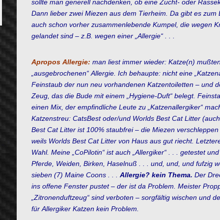
sollte man generell nachdenken, ob eine Zucht- oder Rassekat
Dann lieber zwei Miezen aus dem Tierheim. Da gibt es zum 
auch schon vorher zusammenlebende Kumpel, die wegen Kra
gelandet sind – z.B. wegen einer „Allergie“ . . .
Apropos
Allergie:
man liest immer wieder: Katze(n) mußte
„ausgebrochenen“
Allergie. Ich behaupte: nicht eine „Katzen
Feinstaub der nun neu vorhandenen
Katzentoiletten – und 
Zeug, das die Bude mit einem „Hygiene-Duft“ belegt.
Feinst
einen Mix, der empfindliche Leute zu „
Katzenallergiker“ mac
Katzenstreu:
CatsBest oder/und Worlds Best Cat Litter
(auch
Best Cat Litter ist 100% staubfrei – die Miezen verschleppe
weils
Worlds Best Cat Litter von Haus aus gut riecht. Letztere
Wahl. Meine „CoPilotin“ ist auch „A
llergiker“ . . . getestet 
Pferde, Weiden, Birken, Haselnuß . . . und, und, und fufzig
sieben (7) Maine Coons . . .
Allergie? kein Thema.
Der Drec
ins offene Fenster pustet – der ist da Problem.
Meister Prop
„Zitronenduftzeug“ sind verboten – sorgfältig wischen und d
für
A
llergiker Katzen kein Problem.