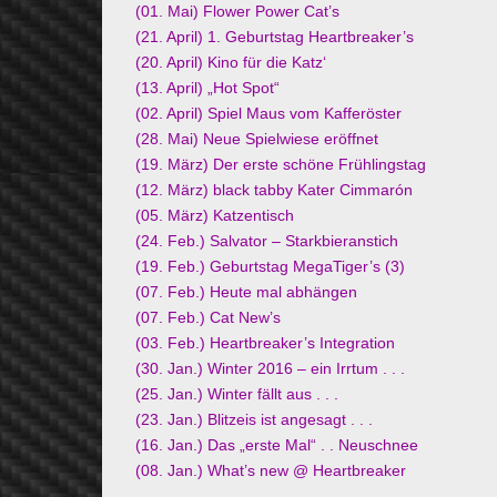
(01. Mai) Flower Power Cat’s
(21. April) 1. Geburtstag Heartbreaker’s
(20. April) Kino für die Katz‘
(13. April) „Hot Spot“
(02. April) Spiel Maus vom Kafferöster
(28. Mai) Neue Spielwiese eröffnet
(19. März) Der erste schöne Frühlingstag
(12. März) black tabby Kater Cimmarón
(05. März) Katzentisch
(24. Feb.) Salvator – Starkbieranstich
(19. Feb.) Geburtstag MegaTiger’s (3)
(07. Feb.) Heute mal abhängen
(07. Feb.) Cat New’s
(03. Feb.) Heartbreaker’s Integration
(30. Jan.) Winter 2016 – ein Irrtum . . .
(25. Jan.) Winter fällt aus . . .
(23. Jan.) Blitzeis ist angesagt . . .
(16. Jan.) Das „erste Mal“ . . Neuschnee
(08. Jan.) What’s new @ Heartbreaker