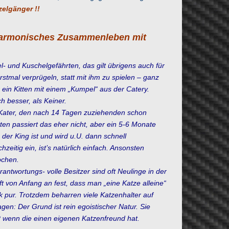
zelgänger !!
 harmonisches Zusammenleben mit
- und Kuschelgefährten, das gilt übrigens auch für
tmal verprügeln, statt mit ihm zu spielen – ganz
ein Kitten mit einem „Kumpel“ aus der Catery.
 besser, als Keiner.
 Kater, den nach 14 Tagen zuziehenden schon
en passiert das eher nicht, aber ein 5-6 Monate
 der King ist und wird u.U. dann schnell
eitig ein, ist’s natürlich einfach. Ansonsten
ochen.
rantwortungs- volle Besitzer sind oft Neulinge in der
ft von Anfang an fest, dass man „eine Katze alleine“
k pur. Trotzdem beharren viele Katzenhalter auf
en: Der Grund ist rein egoistischer Natur. Sie
n? wenn die einen eigenen Katzenfreund hat.