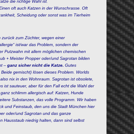
ze die richtige Wahl ist.
Einen oft auch Katzen in der Wunschrasse.
Oft
nkheit, Scheidung oder sonst was im Tierheim
n zurück zum Züchter, wegen einer
allergie“ ist/war das Problem, sondern der
der Putzwahn mit allem möglichen chemischen
aub + Meister Propper oder/und Sagrotan bilden
ht –
ganz sicher nicht die Katze.
Gutes
 Beide gemischt) lösen dieses Problem.
Worlds
n also nix in den Wohnraum.
Sagrotan ist obsolete,
s ist sauteuer, aber für den Fall echt die Wahl der
und ganz schlimm allergisch auf: Katzen, Hunde
 weitere Substanzen, das volle Programm. Wir haben
k und Feinstaub, den uns die Stadt München hier
per oder/und Sagrotan und das ganze
en Hausstaub niedrig halten, dann sind selbst