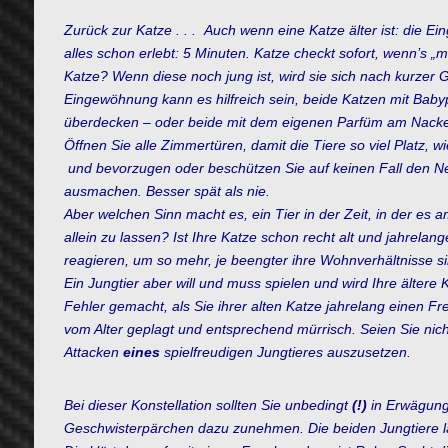
Zurück zur Katze . . .
Auch wenn eine Katze älter ist: die E
alles schon erlebt: 5 Minuten. Katze checkt sofort, wenn’s „
Katze?
Wenn diese noch jung ist, wird sie sich nach kurze
Eingewöhnung kann es hilfreich sein, beide Katzen mit Ba
überdecken – oder beide mit dem eigenen Parfüm am Nacken
Öffnen Sie alle Zimmertüren, damit die Tiere so viel Platz,
und bevorzugen oder beschützen Sie auf keinen Fall den N
ausmachen. Besser spät als nie.
Aber welchen Sinn macht es, ein Tier in der Zeit, in der es 
allein zu lassen? Ist Ihre Katze schon recht alt und jahrela
reagieren, um so mehr, je beengter ihre Wohnverhältnisse si
Ein Jungtier aber will und muss spielen und wird Ihre ältere 
Fehler gemacht, als Sie ihrer alten Katze jahrelang einen Fr
vom Alter geplagt und entsprechend mürrisch.
Seien Sie nich
Attacken
eines
spielfreudigen Jungtieres auszusetzen.
Bei dieser Konstellation sollten Sie unbedingt
(!)
in Erwägung
Geschwisterpärchen dazu zunehmen. Die beiden Jungtiere la