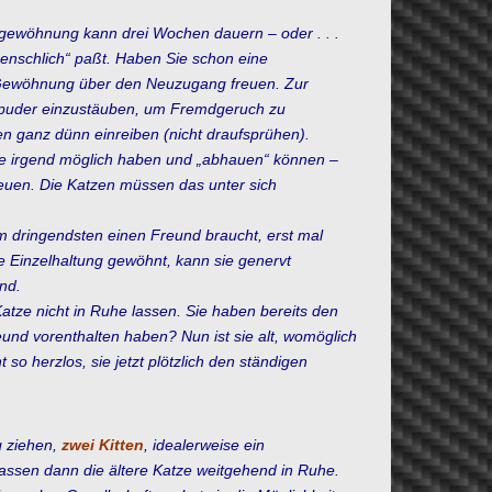
ingewöhnung kann drei Wochen dauern – oder . . .
menschlich“ paßt.
Haben Sie schon eine
r Gewöhnung über den Neuzugang freuen. Zur
bypuder einzustäuben, um Fremdgeruch zu
 ganz dünn einreiben (nicht draufsprühen).
 wie irgend möglich haben und „abhauen“ können –
euen. Die Katzen müssen das unter sich
am dringendsten einen Freund braucht, erst mal
nge Einzelhaltung gewöhnt, kann sie genervt
nd.
Katze nicht in Ruhe lassen. Sie haben bereits den
eund vorenthalten haben? Nun ist sie alt, womöglich
t so herzlos, sie jetzt plötzlich den ständigen
 ziehen,
zwei Kitten
, idealerweise ein
ssen dann die ältere Katze weitgehend in Ruhe.