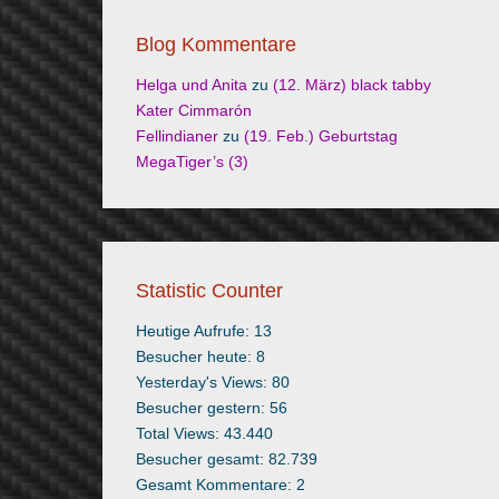
Blog Kommentare
Helga und Anita
zu
(12. März) black tabby
Kater Cimmarón
Fellindianer
zu
(19. Feb.) Geburtstag
MegaTiger’s (3)
Statistic Counter
Heutige Aufrufe:
13
Besucher heute:
8
Yesterday's Views:
80
Besucher gestern:
56
Total Views:
43.440
Besucher gesamt:
82.739
Gesamt Kommentare:
2