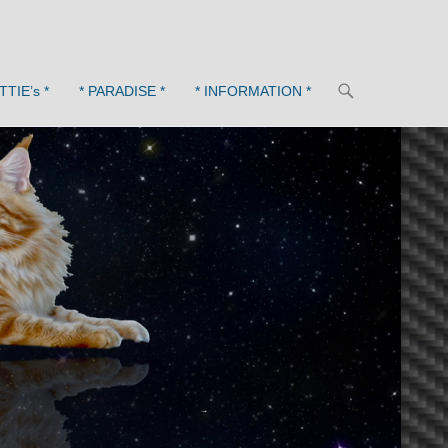
ITTIE’s *
* PARADISE *
* INFORMATION *