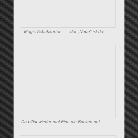
(1. Mai 2019) Ostern Lilien – tote Katzen!
23. März 2019) Euthanasie – Teil 1 bis 4
(28. Feb. 2019) 7. Geburtstag Myshkin
(19. 2. 2019) Happy Birthday „Schweizer“
(27. April) 4 Jahre Maggie & Camillo
(21. April) 2. Geburtstag C-Team
(03. April) D-Team Goldie & Seymone
(21. Feb.) Einzelhaltung Katzen
(25. Nov.) November Blues
(02. Sept.) Bavarian Summer (Finale)
(20. Sept.) Katzenausstellung Au
(1. Aug.) 1.st year Cimmaròn & Naomi
(20. Juli) „Raufekater“ Cimmaròn
(10. Juni) „Warteschleifen“
(05. Mai) Vatertag in Cat’s Paradise
(01. Mai) Flower Power Cat’s
(21. April) 1. Geburtstag Heartbreaker’s
(20. April) Kino für die Katz‘
(13. April) „Hot Spot“
(02. April) Spiel Maus vom Kafferöster
(28. Mai) Neue Spielwiese eröffnet