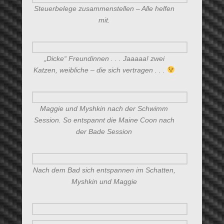
Steuerbelege zusammenstellen – Alle helfen
mit.
„Dicke“ Freundinnen . . . Jaaaaa! zwei
Katzen, weibliche – die sich vertragen . . .
Maggie und Myshkin nach der Schwimm
Session. So entspannt die Maine Coon nach
der Bade Session
Nach dem Bad sich entspannen im Schatten,
Myshkin und Maggie