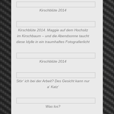
Kirschblüte 2014
Kirschblüte 2014. Maggie auf dem Hochsitz
im Kirschbaum – und die Abendsonne taucht
diese Idylle in ein traumhaftes Fotografierlicht
Kirschblüte 2014
Stör‘ ich bei der Arbeit? Des Gesicht kann nur
a‘ Katz‘
Was los?