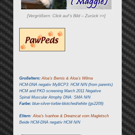
[Vergrößern: Click auf’s Bild – Zurück >>]
Großeltern:
Aloa’s Bemis & Aloa’s Wilma
HCM-DNA negativ MyBCP3: HCM N/N (from parents)
HCM and PKD screening March 2011 Negative
Spinal Muscular Atrophy DNA: SMA N/N
Farbe:
blue-silver-torbie-blotched/white (gs2209)
Eltern
:
Aloa’s Ivanhoe & Dreamcat vom Magletsch
Beide HCM-DNA negativ HCM N/N