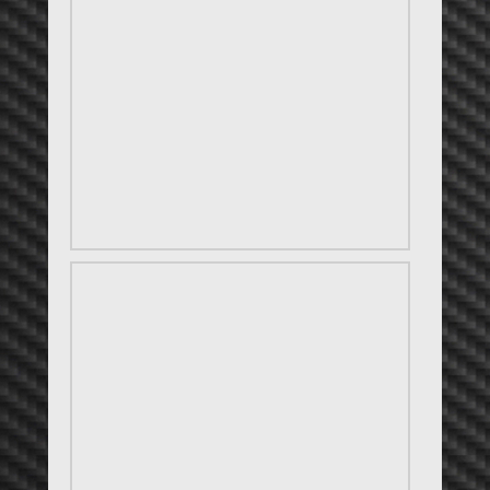
(19. März) Der erste schöne Frühlingstag
(12. März) black tabby Kater Cimmarón
(05. März) Katzentisch
(24. Feb.) Salvator – Starkbieranstich
(19. Feb.) Geburtstag MegaTiger’s (3)
(07. Feb.) Heute mal abhängen
(07. Feb.) Cat New’s
(03. Feb.) Heartbreaker’s Integration
(30. Jan.) Winter 2016 – ein Irrtum . . .
(25. Jan.) Winter fällt aus . . .
(23. Jan.) Blitzeis ist angesagt . . .
(16. Jan.) Das „erste Mal“ . . Neuschnee
(08. Jan.) What’s new @ Heartbreaker
Aktuelle Themen