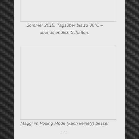
Da bläst wieder mal Eine die Backen auf . . .
Hot-Spot auf der Schulter . . . das Fell wird
abgedeckt
Hot-Spot auf der Schulter . . . das Fell wird
abgedeckt
Hot-Spot auf der Schulter . . . die Socke hilft
wenig