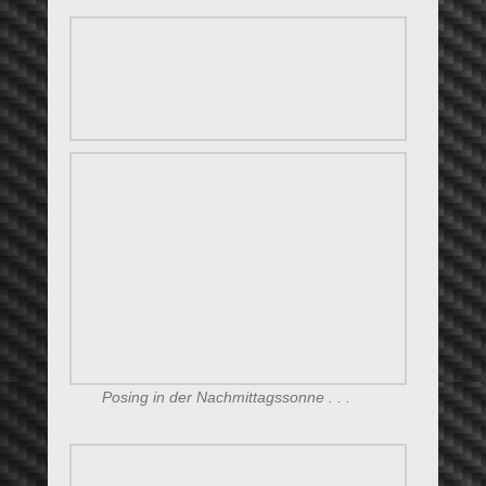
Tut mir Leid . . . (für dich) . . . die Liege ist
jetzt erst mal belegt 8-). Versuch’s doch mal
unter der Woche
ehrlich ! . . .
So eine freche Maus !!
Heim kommen ??
Jetzt ??