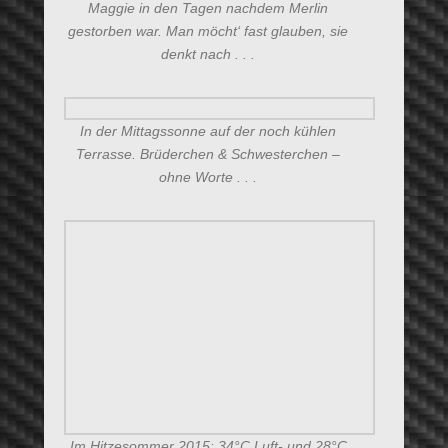
Maggie in den Tagen nachdem Merlin
gestorben war. Man möcht‘ fast glauben, sie
denkt nach . . .
In der Mittagssonne auf der noch kühlen
Terrasse. Brüderchen & Schwesterchen –
ohne Worte . . .
Im Hitzesommer 2015: 34°C Luft- und 28°C
Wassertemperatur, Nach einem Bad im Pool
wird sich gegenseitig das Fell
trockengelutscht . . .
Sommer 2015. Tagsüber bis zu 36°C –
abends endlich Schatten.