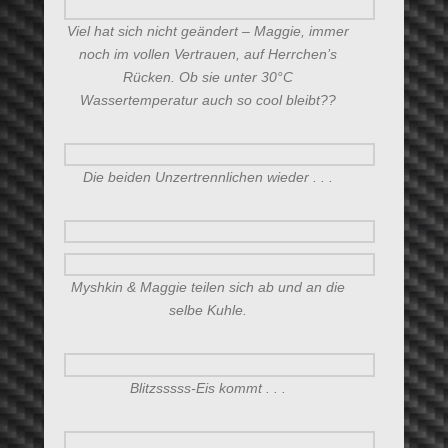
Viel hat sich nicht geändert – Maggie, immer
noch im vollen Vertrauen, auf Herrchen’s
Rücken. Ob sie unter 30°C
Wassertemperatur auch so cool bleibt??
Die beiden Unzertrennlichen wieder . . .
Myshkin & Maggie teilen sich ab und an die
selbe Kuhle.
Blitzsssss-Eis kommt . . .