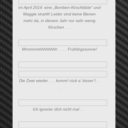
Im April 2014: eine „Bomben-Kirschblüte“ und
Maggie strahlt! Leider sind keine Bienen
mehr da, in diesem Jahr nur sehr wenig
Kirschen . . .
Mmmmmhhhhhhhh . . . . Frühlingssonne!
Die Zwei wieder . . . komm! rück a‘ bisser’l . .
.
Ich ignorier dich nicht mal . . .