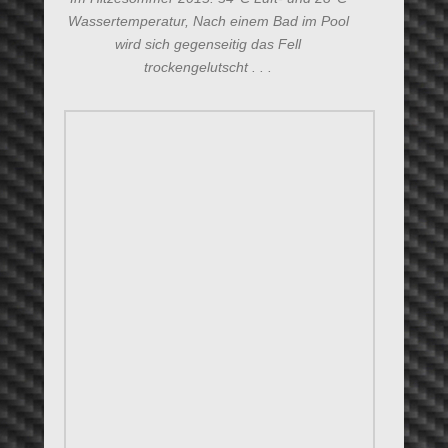
Maggi im Posing Mode (kann keine(r) besser
. . .
Posing in der Nachmittagssonne . . .
Wenn die Sonne tief steht, haben alle Lust
zum Spielen. Ein elastischer Stecken mit 2-3
Blätter vorne dran, ist „top seller“ bei den
Miezen.
Magic Schuhkarton . . . der „Neue“ ist da!