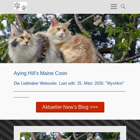
Aying Hill's Maine Coon
Die Liebhaber Webseite. Last edit: 25. März 2026: "Myshkin"
___________________________________________________
_______
Aktueller New's Blog >>>