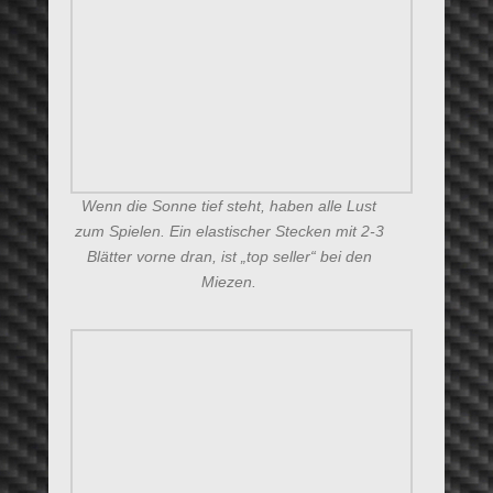
Die süße Maggie . . . Frühjahrskatzer’l
Search . . .
Suchen
[ Blog New’s ]
(6. Juni 2020) Die Gutti Bettlerin
(03.Mai 2019) Kastration? Sterilisation?