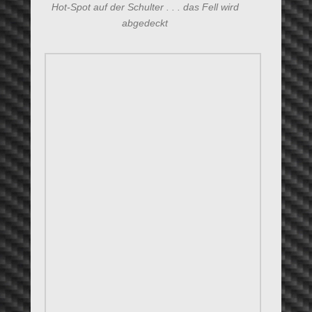
Gesamt Kommentare:
2
Letztes Beitrags-Datum:
25. März 2026
Seitenfuß-Menü
>>> Disclaimer
>>> Impressum
>>> Datenschutzerklärung
2016 Copyright © & Design by
Aying Hill's – Compagnia Capriccio
. Alle Rechte vorbehalten.
Theme: AdventurousPro