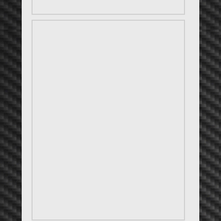
Blog Kommentare
Helga und Anita
zu
(12. März) black tabby Kater
Cimmarón
Fellindianer
zu
(19. Feb.) Geburtstag MegaTiger’s (3)
Statistic Counter
Heutige Aufrufe:
14
Besucher heute:
6
Yesterday's Views:
84
Besucher gestern:
48
Total Views:
43.488
Besucher gesamt:
82.785